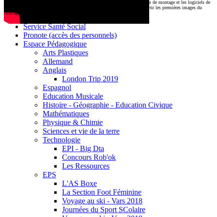
CDI
Le montage commencera très prochainement au
1000 Lieux
, où les stations de montage et les logiciels de
Base documentaire E-sidoc
post-production attendent nos jeunes talents. Restez connectés pour découvrir les premières images du
tournage !
Debussy Magazine
Service Santé Social
Pronote (accès des personnels)
Espace Pédagogique
Arts Plastiques
Allemand
Anglais
London Trip 2019
Espagnol
Education Musicale
Histoire - Géographie - Education Civique
Mathématiques
Physique & Chimie
Sciences et vie de la terre
Technologie
EPI - Big Dta
Concours Rob'ok
Les Ressources
EPS
L'AS Boxe
La Section Foot Féminine
Voyage au ski - Vars 2018
Journées du Sport SColaire