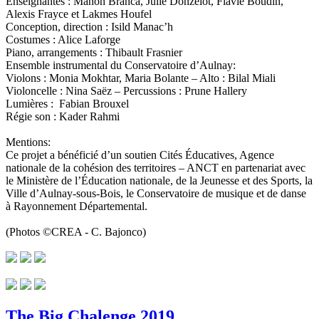
Enseignantes : Manon Branca, Julie Donzelot, Flavie Boudin,
Alexis Frayce et Lakmes Houfel
Conception, direction : Isild Manac’h
Costumes : Alice Laforge
Piano, arrangements : Thibault Frasnier
Ensemble instrumental du Conservatoire d’Aulnay:
Violons : Monia Mokhtar, Maria Bolante – Alto : Bilal Miali
Violoncelle : Nina Saëz – Percussions : Prune Hallery
Lumières : Fabian Brouxel
Régie son : Kader Rahmi
Mentions:
Ce projet a bénéficié d’un soutien Cités Éducatives, Agence
nationale de la cohésion des territoires – ANCT en partenariat avec
le Ministère de l’Éducation nationale, de la Jeunesse et des Sports, la
Ville d’Aulnay-sous-Bois, le Conservatoire de musique et de danse
à Rayonnement Départemental.
(Photos ©CREA - C. Bajonco)
The Big Chalenge 2019