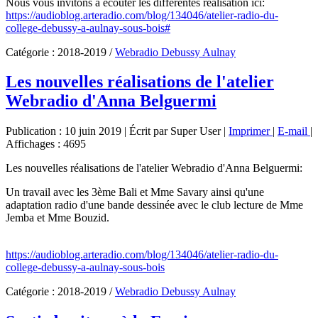
Nous vous invitons à écouter les différentes réalisation ici:
https://audioblog.arteradio.com/blog/134046/atelier-radio-du-
college-debussy-a-aulnay-sous-bois#
Catégorie :
2018-2019
/
Webradio Debussy Aulnay
Les nouvelles réalisations de l'atelier
Webradio d'Anna Belguermi
Publication : 10 juin 2019
|
Écrit par Super User
|
Imprimer
|
E-mail
|
Affichages : 4695
Les nouvelles réalisations de l'atelier Webradio d'Anna Belguermi:
Un travail avec les 3ème Bali et Mme Savary ainsi qu'une
adaptation radio d'une bande dessinée avec le club lecture de Mme
Jemba et Mme Bouzid.
https://audioblog.arteradio.com/blog/134046/atelier-radio-du-
college-debussy-a-aulnay-sous-bois
Catégorie :
2018-2019
/
Webradio Debussy Aulnay