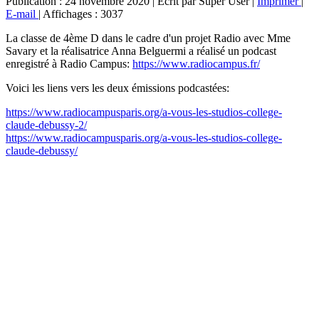
Publication : 24 novembre 2020
|
Écrit par Super User
|
Imprimer
|
E-mail
|
Affichages : 3037
La classe de 4ème D dans le cadre d'un projet Radio avec Mme
Savary et la réalisatrice Anna Belguermi a réalisé un podcast
enregistré à Radio Campus:
https://www.radiocampus.fr/
Voici les liens vers les deux émissions podcastées:
https://www.radiocampusparis.org/a-vous-les-studios-college-
claude-debussy-2/
https://www.radiocampusparis.org/a-vous-les-studios-college-
claude-debussy/