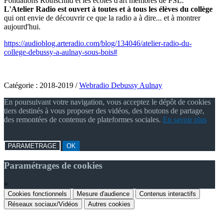
Fondations Rothschild et les écoles d'art membres de PSL.
L'Atelier Radio est ouvert à toutes et à tous les élèves du collège
qui ont envie de découvrir ce que la radio a à dire... et à montrer
aujourd'hui.
https://audioblog.arteradio.com/blog/134046/atelier-radio-du-
college-debussy-a-aulnay-sous-bois#
Catégorie :
2018-2019
/
Webradio Debussy Aulnay
En poursuivant votre navigation, vous acceptez le dépôt de cookies
tiers destinés à vous proposer des vidéos, des boutons de partage,
des remontées de contenus de plateformes sociales.
En savoir plus
PARAMETRAGE
OK
Paramétrages de cookies
×
Cookies fonctionnels
Mesure d'audience
Contenus interactifs
Réseaux sociaux/Vidéos
Autres cookies