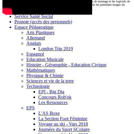
CDI
Le montage commencera très prochainement au
1000 Lieux
, où les stations de montage et les logiciels de
Base documentaire E-sidoc
post-production attendent nos jeunes talents. Restez connectés pour découvrir les premières images du
tournage !
Debussy Magazine
Service Santé Social
Pronote (accès des personnels)
Espace Pédagogique
Arts Plastiques
Allemand
Anglais
London Trip 2019
Espagnol
Education Musicale
Histoire - Géographie - Education Civique
Mathématiques
Physique & Chimie
Sciences et vie de la terre
Technologie
EPI - Big Dta
Concours Rob'ok
Les Ressources
EPS
L'AS Boxe
La Section Foot Féminine
Voyage au ski - Vars 2018
Journées du Sport SColaire