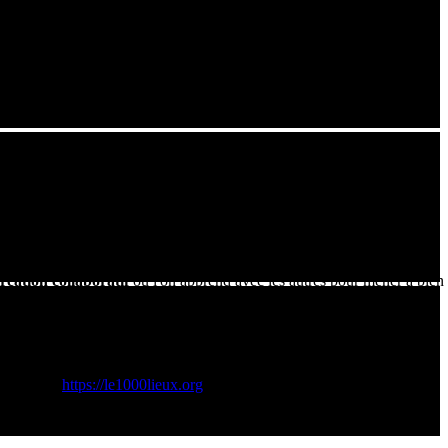
d'un espace de création collaboratif.
ts professionnels permettant de
prototyper et créer
. On y trouve
s pourrez découvrir dans cette vidéo l'implication des élèves et des
chnologie, mais à la
fabriquer
eux-mêmes. Le processus consiste à
réation collaboratif
où l'on apprend avec les autres pour mener à bien
à souder, outils de diagnostic) afin de lutter contre l'obsolescence
e Engagée:
https://le1000lieux.org