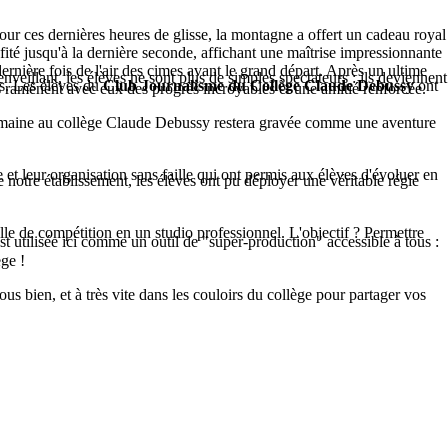
 Pour ces dernières heures de glisse, la montagne a offert un cadeau royal
ofité jusqu'à la dernière seconde, affichant une maîtrise impressionnante
dernière fois de l'air des cimes avant le grand départ. Après un ultime
nveillant, les élèves ne sont plus de simples spectateurs : ils deviennent
as. Les élèves du
Club Journalisme du Collège Claude Debussy
ont
es ramènent avec eux des progrès incroyables et une amitié renforcée.
te semaine au collège Claude Debussy restera gravée comme une aventure
leur organisation sans faille qui ont permis aux élèves d'évoluer en
 de notre établissement, les élèves ont pu déployer une véritable régie
lle de compétition en un studio professionnel. L'objectif ? Permettre
st utilisée ici comme un outil de "super-production" accessible à tous :
ge !
us bien, et à très vite dans les couloirs du collège pour partager vos