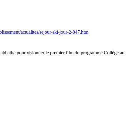
blissement/actualites/sejour-ski-jour-2-847.htm
abbathe pour visionner le premier film du programme Collège au