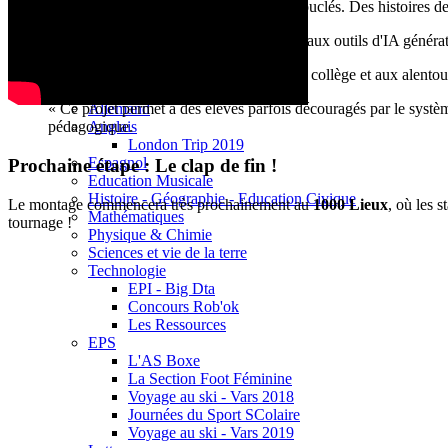
Base documentaire E-sidoc
L'écriture est terminée :
Les scénarios sont bouclés. Des histoires de 
Debussy Magazine
Service Santé Social
Apprivoiser l'outil :
Les élèves ont été formés aux outils d'IA générat
Pronote (accès des personnels)
Espace Pédagogique
Le tournage approche :
Les repérages dans le collège et aux alentou
Arts Plastiques
Allemand
« Ce projet permet à des élèves parfois découragés par le systè
Anglais
pédagogique.
London Trip 2019
Espagnol
Prochaine étape : Le clap de fin !
Education Musicale
Histoire - Géographie - Education Civique
Le montage commencera très prochainement au
1000 Lieux
, où les 
Mathématiques
tournage !
Physique & Chimie
Sciences et vie de la terre
Technologie
EPI - Big Dta
Concours Rob'ok
Les Ressources
EPS
L'AS Boxe
La Section Foot Féminine
Voyage au ski - Vars 2018
Journées du Sport SColaire
Voyage au ski - Vars 2019