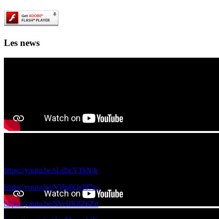
Les news
Les films de science fiction en IA des 4A et 5A à voir ici!
Voici les films réalisés par vos camardes de 5A et 4A avec le réalisateur
https://youtu.be/sLdhcY1hNtk
https://youtu.be/VHu0Qvl87io
https://youtu.be/SVelJK8Z6Zo
Ouverture officielle du 1000 lieux