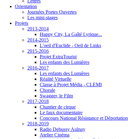
Lettres
Orientation
Journées Portes Ouvertes
Les mini-stages
Projets
2013-2014
Happy City, La Gaîté Lyrique...
2014-2015
L'oeil d'Euclide - Oeil de Links
2015-2016
Projet ExtraTourist
Les enfants des Lumières
2016-2017
Les enfants des Lumières
Réalité Virtuelle
Classe à Projet Média - CLEMI
Chorale
Swagger, le Film
2017-2018
Chantier de cirque
Le faux documentaire
Concours National Résistance et Déportation
2018-2019
Radio Debussy Aulnay
Atelier Cinéma