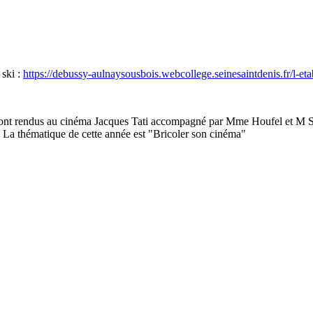
 ski :
https://debussy-aulnaysousbois.webcollege.seinesaintdenis.fr/l-eta
 sont rendus au cinéma Jacques Tati accompagné par Mme Houfel et M S
La thématique de cette année est "Bricoler son cinéma"