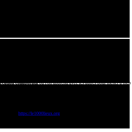
d'un espace de création collaboratif.
ts professionnels permettant de
prototyper et créer
. On y trouve
s pourrez découvrir dans cette vidéo l'implication des élèves et des
chnologie, mais à la
fabriquer
eux-mêmes. Le processus consiste à
réation collaboratif
où l'on apprend avec les autres pour mener à bien
à souder, outils de diagnostic) afin de lutter contre l'obsolescence
e Engagée:
https://le1000lieux.org