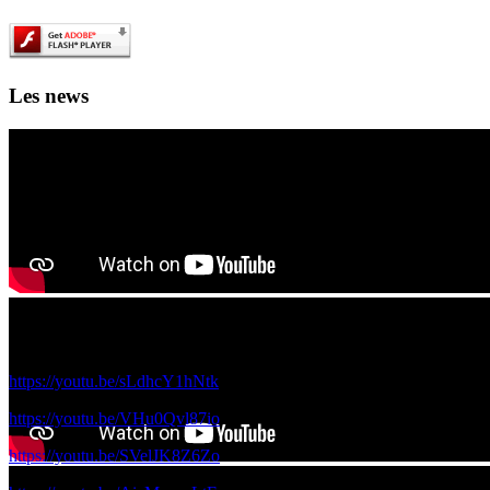
Les news
Les films de science fiction en IA des 4A et 5A à voir ici!
Voici les films réalisés par vos camardes de 5A et 4A avec le réalisateur
https://youtu.be/sLdhcY1hNtk
https://youtu.be/VHu0Qvl87io
https://youtu.be/SVelJK8Z6Zo
Ouverture officielle du 1000 lieux