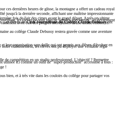
 Pour ces dernières heures de glisse, la montagne a offert un cadeau royal
ofité jusqu'à la dernière seconde, affichant une maîtrise impressionnante
dernière fois de l'air des cimes avant le grand départ. Après un ultime
nveillant, les élèves ne sont plus de simples spectateurs : ils deviennent
as. Les élèves du
Club Journalisme du Collège Claude Debussy
ont
es ramènent avec eux des progrès incroyables et une amitié renforcée.
te semaine au collège Claude Debussy restera gravée comme une aventure
leur organisation sans faille qui ont permis aux élèves d'évoluer en
 de notre établissement, les élèves ont pu déployer une véritable régie
lle de compétition en un studio professionnel. L'objectif ? Permettre
st utilisée ici comme un outil de "super-production" accessible à tous :
ge !
us bien, et à très vite dans les couloirs du collège pour partager vos