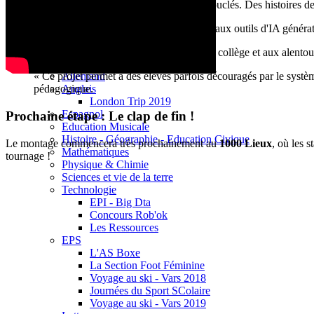
Base documentaire E-sidoc
L'écriture est terminée :
Les scénarios sont bouclés. Des histoires de 
Debussy Magazine
Service Santé Social
Apprivoiser l'outil :
Les élèves ont été formés aux outils d'IA générat
Pronote (accès des personnels)
Espace Pédagogique
Le tournage approche :
Les repérages dans le collège et aux alentou
Arts Plastiques
Allemand
« Ce projet permet à des élèves parfois découragés par le systè
Anglais
pédagogique.
London Trip 2019
Espagnol
Prochaine étape : Le clap de fin !
Education Musicale
Histoire - Géographie - Education Civique
Le montage commencera très prochainement au
1000 Lieux
, où les 
Mathématiques
tournage !
Physique & Chimie
Sciences et vie de la terre
Technologie
EPI - Big Dta
Concours Rob'ok
Les Ressources
EPS
L'AS Boxe
La Section Foot Féminine
Voyage au ski - Vars 2018
Journées du Sport SColaire
Voyage au ski - Vars 2019