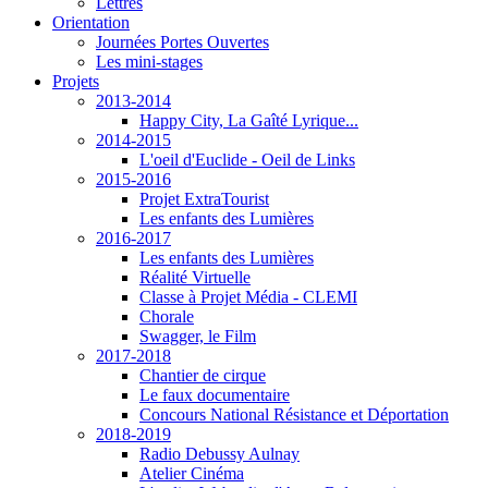
Lettres
Orientation
Journées Portes Ouvertes
Les mini-stages
Projets
2013-2014
Happy City, La Gaîté Lyrique...
2014-2015
L'oeil d'Euclide - Oeil de Links
2015-2016
Projet ExtraTourist
Les enfants des Lumières
2016-2017
Les enfants des Lumières
Réalité Virtuelle
Classe à Projet Média - CLEMI
Chorale
Swagger, le Film
2017-2018
Chantier de cirque
Le faux documentaire
Concours National Résistance et Déportation
2018-2019
Radio Debussy Aulnay
Atelier Cinéma