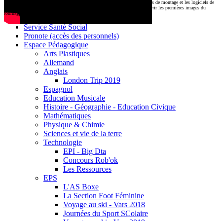
CDI
Le montage commencera très prochainement au
1000 Lieux
, où les stations de montage et les logiciels de
Base documentaire E-sidoc
post-production attendent nos jeunes talents. Restez connectés pour découvrir les premières images du
tournage !
Debussy Magazine
Service Santé Social
Pronote (accès des personnels)
Espace Pédagogique
Arts Plastiques
Allemand
Anglais
London Trip 2019
Espagnol
Education Musicale
Histoire - Géographie - Education Civique
Mathématiques
Physique & Chimie
Sciences et vie de la terre
Technologie
EPI - Big Dta
Concours Rob'ok
Les Ressources
EPS
L'AS Boxe
La Section Foot Féminine
Voyage au ski - Vars 2018
Journées du Sport SColaire