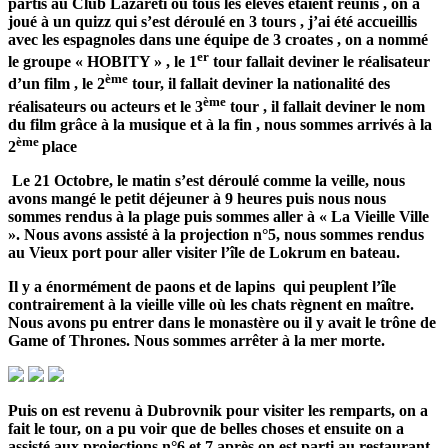
partis au Club Lazareti où tous les élèves étaient réunis , on a
joué à un quizz qui s’est déroulé en 3 tours , j’ai été accueillis
avec les espagnoles dans une équipe de 3 croates , on a nommé
er
le groupe « HOBITY » , le 1
tour fallait deviner le réalisateur
ème
d’un film , le 2
tour, il fallait deviner la nationalité des
ème
réalisateurs ou acteurs et le 3
tour , il fallait deviner le nom
du film grâce à la musique et à la fin , nous sommes arrivés à la
ème
2
place
Le 21 Octobre, le matin s’est déroulé comme la veille, nous
avons mangé le petit déjeuner à 9 heures puis nous nous
sommes rendus à la plage puis sommes aller à « La Vieille Ville
». Nous avons assisté à la projection n°5, nous sommes rendus
au Vieux port pour aller visiter l’île de Lokrum en bateau.
Il y a énormément de paons et de lapins qui peuplent l’île
contrairement à la vieille ville où les chats règnent en maître.
Nous avons pu entrer dans le monastère ou il y avait le trône de
Game of Thrones. Nous sommes arrêter à la mer morte.
Puis on est revenu à Dubrovnik pour visiter les remparts, on a
fait le tour, on a pu voir que de belles choses et ensuite on a
assisté aux projections n°6 et 7 après on est parti au restaurant,