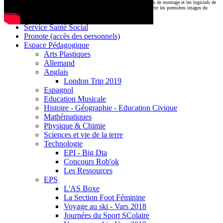
CDI
Le montage commencera très prochainement au
1000 Lieux
, où les stations de montage et les logiciels de
Base documentaire E-sidoc
post-production attendent nos jeunes talents. Restez connectés pour découvrir les premières images du
tournage !
Debussy Magazine
Service Santé Social
Pronote (accès des personnels)
Espace Pédagogique
Arts Plastiques
Allemand
Anglais
London Trip 2019
Espagnol
Education Musicale
Histoire - Géographie - Education Civique
Mathématiques
Physique & Chimie
Sciences et vie de la terre
Technologie
EPI - Big Dta
Concours Rob'ok
Les Ressources
EPS
L'AS Boxe
La Section Foot Féminine
Voyage au ski - Vars 2018
Journées du Sport SColaire