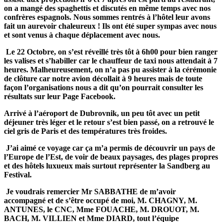
on a mangé des spaghettis et discutés en même temps avec nos
confrères espagnols. Nous sommes rentrés à l’hôtel leur avons
fait un aurevoir chaleureux ! Ils ont été super sympas avec nous
et sont venus à chaque déplacement avec nous.
Le 22 Octobre, on s’est réveillé très tôt à 6h00 pour bien ranger
les valises et s’habiller car le chauffeur de taxi nous attendait à 7
heures. Malheureusement, on n’a pas pu assister à la cérémonie
de clôture car notre avion décollait à 9 heures mais de toute
façon l’organisations nous a dit qu’on pourrait consulter les
résultats sur leur Page Facebook.
Arrivé à l’aéroport de Dubrovnik, un peu tôt avec un petit
déjeuner très léger et le retour s’est bien passé, on a retrouvé le
ciel gris de Paris et des températures très froides.
J’ai aimé ce voyage car ça m’a permis de découvrir un pays de
l’Europe de l’Est, de voir de beaux paysages, des plages propres
et des hôtels luxueux mais surtout représenter la Sandberg au
Festival.
Je voudrais remercier Mr SABBATHE de m’avoir
accompagné et de s’être occupé de moi, M. CHAGNY, M.
ANTUNES, le CNC, Mme FOUACHE, M. DROUOT, M.
BACH, M. VILLIEN et Mme DIARD, tout l’équipe