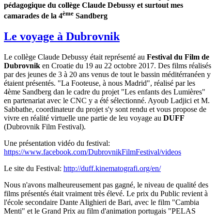
pédagogique du collège Claude Debussy et surtout mes
ème
camarades de la 4
Sandberg
Le voyage à Dubrovnik
Le collège Claude Debussy était représenté au
Festival du Film de
Dubrovnik
en Croatie du 19 au 22 octobre 2017. Des films réalisés
par des jeunes de 3 à 20 ans venus de tout le bassin méditérranéen y
étaient présentés. "La Footeuse, à nous Madrid", réalisé par les
4ème Sandberg dan le cadre du projet "Les enfants des Lumières"
en partenariat avec le CNC y a été sélectionné. Ayoub Ladjici et M.
Sabbathe, coordinateur du projet s'y sont rendu et vous propose de
vivre en réalité virtuelle une partie de leu voyage au
DUFF
(Dubrovnik Film Festival).
Une présentation vidéo du festival:
https://www.facebook.com/DubrovnikFilmFestival/videos
Le site du Festival:
http://duff.kinematografi.org/en/
Nous n'avons malheureusement pas gagné, le niveau de qualité des
films présentés était vraiment très élevé. Le prix du Public revient à
l'école secondaire Dante Alighieri de Bari, avec le film "Cambia
Menti" et le Grand Prix au film d'animation portugais "PELAS