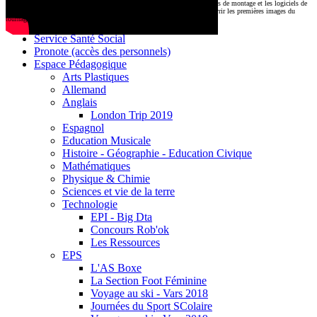
CDI
Le montage commencera très prochainement au
1000 Lieux
, où les stations de montage et les logiciels de
Base documentaire E-sidoc
post-production attendent nos jeunes talents. Restez connectés pour découvrir les premières images du
tournage !
Debussy Magazine
Service Santé Social
Pronote (accès des personnels)
Espace Pédagogique
Arts Plastiques
Allemand
Anglais
London Trip 2019
Espagnol
Education Musicale
Histoire - Géographie - Education Civique
Mathématiques
Physique & Chimie
Sciences et vie de la terre
Technologie
EPI - Big Dta
Concours Rob'ok
Les Ressources
EPS
L'AS Boxe
La Section Foot Féminine
Voyage au ski - Vars 2018
Journées du Sport SColaire