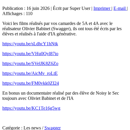
Publication : 16 juin 2026
|
Écrit par Super User
|
Imprimer
|
E-mail
|
Affichages : 110
Voici les films réalisés par vos camardes de 5A et 4A avec le
réalisateur Olivier Babinet (Swagger), ils ont tous été écris par les
élèves et réalisés à l'aide d'IA générative.
https://youtu.be/sLdhcY1hNtk
https://youtu.be/VHu0Qvl87io
https://youtu.be/SVelJK8Z6Zo
https://youtu.be/AicMv_roLtE
https://youtu.be/FM0vkk0ZI24
En bonus un documentaire réalisé par des élève de Noisy le Sec
toujours avec Oliviet Babinet et de l'IA
https://youtu.be/KC1Te16g5wg
Catégorie :
Les news
/
Swagger