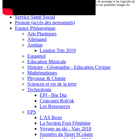
CDI
Le montage commencera très prochainement au
1000 Lieux
, où les stations de montage et les logiciels de
Base documentaire E-sidoc
post-production attendent nos jeunes talents. Restez connectés pour découvrir les premières images du
tournage !
Debussy Magazine
Service Santé Social
Pronote (accès des personnels)
Espace Pédagogique
Arts Plastiques
Allemand
Anglais
London Trip 2019
Espagnol
Education Musicale
Histoire - Géographie - Education Civique
Mathématiques
Physique & Chimie
Sciences et vie de la terre
Technologie
EPI - Big Dta
Concours Rob'ok
Les Ressources
EPS
L'AS Boxe
La Section Foot Féminine
Voyage au ski - Vars 2018
Journées du Sport SColaire