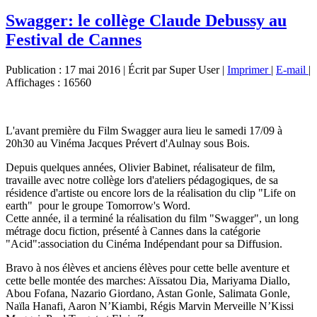
Swagger: le collège Claude Debussy au
Festival de Cannes
Publication : 17 mai 2016
|
Écrit par Super User
|
Imprimer
|
E-mail
|
Affichages : 16560
L'avant première du Film Swagger aura lieu le samedi 17/09 à
20h30 au Vinéma Jacques Prévert d'Aulnay sous Bois.
Depuis quelques années, Olivier Babinet, réalisateur de film,
travaille avec notre collège lors d'ateliers pédagogiques, de sa
résidence d'artiste ou encore lors de la réalisation du clip "Life on
earth" pour le groupe Tomorrow's Word.
Cette année, il a terminé la réalisation du film "Swagger", un long
métrage docu fiction, présenté à Cannes dans la catégorie
"Acid":association du Cinéma Indépendant pour sa Diffusion.
Bravo à nos élèves et anciens élèves pour cette belle aventure et
cette belle montée des marches: Aïssatou Dia, Mariyama Diallo,
Abou Fofana, Nazario Giordano, Astan Gonle, Salimata Gonle,
Naïla Hanafi, Aaron N’Kiambi, Régis Marvin Merveille N’Kissi