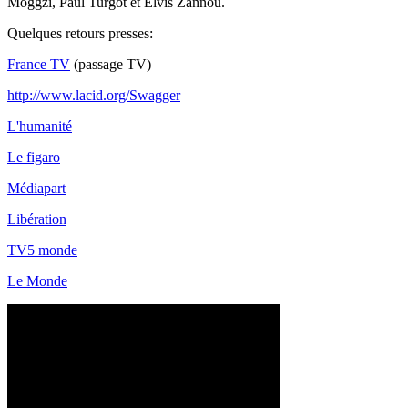
Moggzi, Paul Turgot et Elvis Zannou.
Quelques retours presses:
France TV
(passage TV)
http://www.lacid.org/Swagger
L'humanité
Le figaro
Médiapart
Libération
TV5 monde
Le Monde