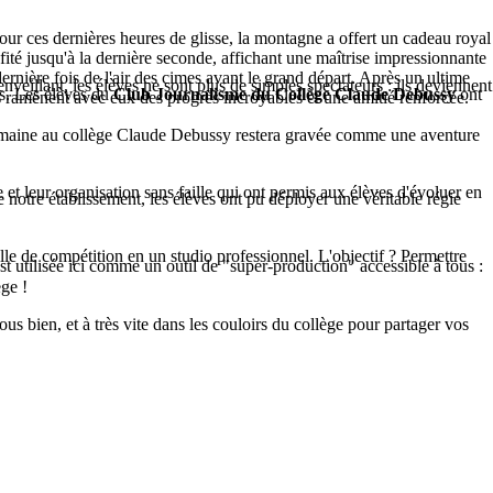
 Pour ces dernières heures de glisse, la montagne a offert un cadeau royal
ofité jusqu'à la dernière seconde, affichant une maîtrise impressionnante
dernière fois de l'air des cimes avant le grand départ. Après un ultime
nveillant, les élèves ne sont plus de simples spectateurs : ils deviennent
as. Les élèves du
Club Journalisme du Collège Claude Debussy
ont
es ramènent avec eux des progrès incroyables et une amitié renforcée.
te semaine au collège Claude Debussy restera gravée comme une aventure
leur organisation sans faille qui ont permis aux élèves d'évoluer en
 de notre établissement, les élèves ont pu déployer une véritable régie
lle de compétition en un studio professionnel. L'objectif ? Permettre
st utilisée ici comme un outil de "super-production" accessible à tous :
ge !
us bien, et à très vite dans les couloirs du collège pour partager vos