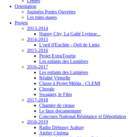
Lettres
Orientation
Journées Portes Ouvertes
Les mini-stages
Projets
2013-2014
Happy City, La Gaîté Lyrique...
2014-2015
L'oeil d'Euclide - Oeil de Links
2015-2016
Projet ExtraTourist
Les enfants des Lumières
2016-2017
Les enfants des Lumières
Réalité Virtuelle
Classe à Projet Média - CLEMI
Chorale
Swagger, le Film
2017-2018
Chantier de cirque
Le faux documentaire
Concours National Résistance et Déportation
2018-2019
Radio Debussy Aulnay
Atelier Cinéma