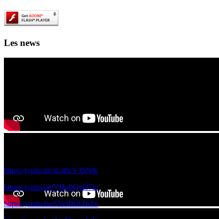
Les news
Les films de science fiction en IA des 4A et 5A à voir ici!
Voici les films réalisés par vos camardes de 5A et 4A avec le réalisateur
https://youtu.be/sLdhcY1hNtk
https://youtu.be/VHu0Qvl87io
https://youtu.be/SVelJK8Z6Zo
Ouverture officielle du 1000 lieux