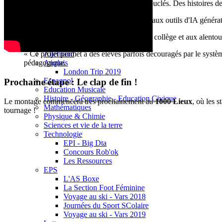
Base documentaire E-sidoc
L'écriture est terminée :
Les scénarios sont bouclés. Des histoires de 
Debussy Magazine
Service Santé Social
Apprivoiser l'outil :
Les élèves ont été formés aux outils d'IA générat
Pronote (accès des personnels)
Espace Pédagogique
Le tournage approche :
Les repérages dans le collège et aux alentou
Arts Plastiques
Allemand
« Ce projet permet à des élèves parfois découragés par le systè
Anglais
pédagogique.
London Trip 2019
Espagnol
Prochaine étape : Le clap de fin !
Education Musicale
Histoire - Géographie - Education Civique
Le montage commencera très prochainement au
1000 Lieux
, où les 
Mathématiques
tournage !
Physique & Chimie
Sciences et vie de la terre
Technologie
EPI - Big Dta
Concours Rob'ok
Les Ressources
EPS
L'AS Boxe
La Section Foot Féminine
Voyage au ski - Vars 2018
Journées du Sport SColaire
Voyage au ski - Vars 2019