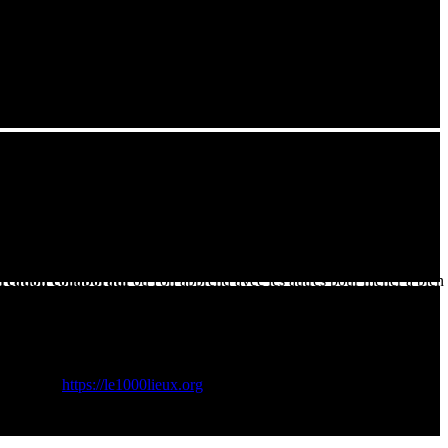
d'un espace de création collaboratif.
ts professionnels permettant de
prototyper et créer
. On y trouve
s pourrez découvrir dans cette vidéo l'implication des élèves et des
chnologie, mais à la
fabriquer
eux-mêmes. Le processus consiste à
réation collaboratif
où l'on apprend avec les autres pour mener à bien
à souder, outils de diagnostic) afin de lutter contre l'obsolescence
e Engagée:
https://le1000lieux.org