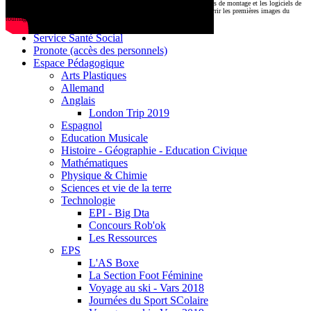
CDI
Le montage commencera très prochainement au
1000 Lieux
, où les stations de montage et les logiciels de
Base documentaire E-sidoc
post-production attendent nos jeunes talents. Restez connectés pour découvrir les premières images du
tournage !
Debussy Magazine
Service Santé Social
Pronote (accès des personnels)
Espace Pédagogique
Arts Plastiques
Allemand
Anglais
London Trip 2019
Espagnol
Education Musicale
Histoire - Géographie - Education Civique
Mathématiques
Physique & Chimie
Sciences et vie de la terre
Technologie
EPI - Big Dta
Concours Rob'ok
Les Ressources
EPS
L'AS Boxe
La Section Foot Féminine
Voyage au ski - Vars 2018
Journées du Sport SColaire