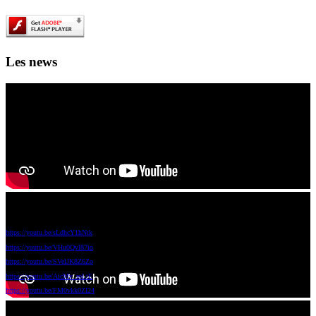
Les news
Les films de science fiction en IA des 4A et 5A à voir ici!
Voici les films réalisés par vos camardes de 5A et 4A avec le réalisateur Olivier Babinet (Swagger), ils ont
tous été écris par les élèves et réalisés à l'aide d'IA générative.
https://youtu.be/sLdhcY1hNtk
https://youtu.be/VHu0Qvl87io
https://youtu.be/SVelJK8Z6Zo
https://youtu.be/AicMv_roLtE
https://youtu.be/FM0vkk0ZI24
Ouverture officielle du 1000 lieux
En bonus un documentaire réalisé par des élève de Noisy le Sec toujours avec Oliviet Babinet et de l'IA