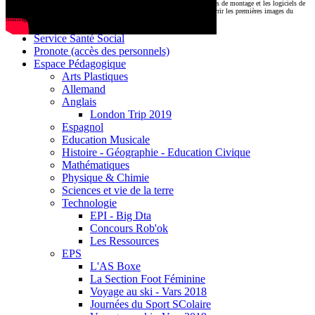
CDI
Le montage commencera très prochainement au
1000 Lieux
, où les stations de montage et les logiciels de
Base documentaire E-sidoc
post-production attendent nos jeunes talents. Restez connectés pour découvrir les premières images du
tournage !
Debussy Magazine
Service Santé Social
Pronote (accès des personnels)
Espace Pédagogique
Arts Plastiques
Allemand
Anglais
London Trip 2019
Espagnol
Education Musicale
Histoire - Géographie - Education Civique
Mathématiques
Physique & Chimie
Sciences et vie de la terre
Technologie
EPI - Big Dta
Concours Rob'ok
Les Ressources
EPS
L'AS Boxe
La Section Foot Féminine
Voyage au ski - Vars 2018
Journées du Sport SColaire