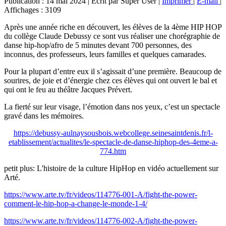
Publication : 14 mai 2024
|
Écrit par Super User
|
Imprimer
|
E-mail
|
Affichages : 3109
Après une année riche en découvert, les élèves de la 4ème HIP HOP
du collège Claude Debussy ce sont vus réaliser une chorégraphie de
danse hip-hop/afro de 5 minutes devant 700 personnes, des
inconnus, des professeurs, leurs familles et quelques camarades.
Pour la plupart d’entre eux il s’agissait d’une première. Beaucoup de
sourires, de joie et d’énergie chez ces élèves qui ont ouvert le bal et
qui ont le feu au théâtre Jacques Prévert.
La fierté sur leur visage, l’émotion dans nos yeux, c’est un spectacle
gravé dans les mémoires.
https://debussy-aulnaysousbois.webcollege.seinesaintdenis.fr/l-
etablissement/actualites/le-spectacle-de-danse-hiphop-des-4eme-a-
774.htm
petit plus: L'histoire de la culture HipHop en vidéo actuellement sur
Arté.
https://www.arte.tv/fr/videos/114776-001-A/fight-the-power-
comment-le-hip-hop-a-change-le-monde-1-4/
https://www.arte.tv/fr/videos/114776-002-A/fight-the-power-