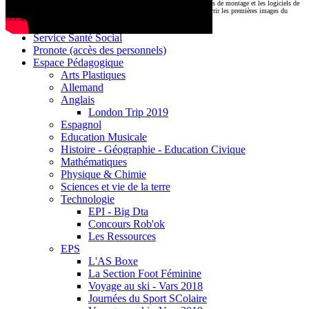
CDI
Le montage commencera très prochainement au
1000 Lieux
, où les stations de montage et les logiciels de
Base documentaire E-sidoc
post-production attendent nos jeunes talents. Restez connectés pour découvrir les premières images du
tournage !
Debussy Magazine
Service Santé Social
Pronote (accès des personnels)
Espace Pédagogique
Arts Plastiques
Allemand
Anglais
London Trip 2019
Espagnol
Education Musicale
Histoire - Géographie - Education Civique
Mathématiques
Physique & Chimie
Sciences et vie de la terre
Technologie
EPI - Big Dta
Concours Rob'ok
Les Ressources
EPS
L'AS Boxe
La Section Foot Féminine
Voyage au ski - Vars 2018
Journées du Sport SColaire