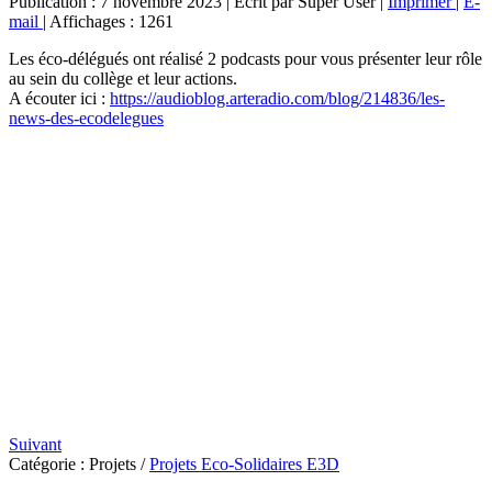
Publication : 7 novembre 2023
|
Écrit par Super User
|
Imprimer
|
E-
mail
|
Affichages : 1261
Les éco-délégués ont réalisé 2 podcasts pour vous présenter leur rôle
au sein du collège et leur actions.
A écouter ici :
https://audioblog.arteradio.com/blog/214836/les-
news-des-ecodelegues
Suivant
Catégorie :
Projets
/
Projets Eco-Solidaires E3D