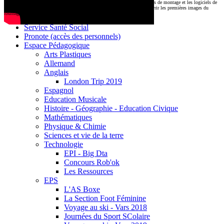
CDI
Le montage commencera très prochainement au
1000 Lieux
, où les stations de montage et les logiciels de
Base documentaire E-sidoc
post-production attendent nos jeunes talents. Restez connectés pour découvrir les premières images du
tournage !
Debussy Magazine
Service Santé Social
Pronote (accès des personnels)
Espace Pédagogique
Arts Plastiques
Allemand
Anglais
London Trip 2019
Espagnol
Education Musicale
Histoire - Géographie - Education Civique
Mathématiques
Physique & Chimie
Sciences et vie de la terre
Technologie
EPI - Big Dta
Concours Rob'ok
Les Ressources
EPS
L'AS Boxe
La Section Foot Féminine
Voyage au ski - Vars 2018
Journées du Sport SColaire