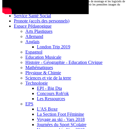
CDI
Le montage commencera très prochainement au
1000 Lieux
, où les stations de montage et les logiciels de
Base documentaire E-sidoc
post-production attendent nos jeunes talents. Restez connectés pour découvrir les premières images du
tournage !
Debussy Magazine
Service Santé Social
Pronote (accès des personnels)
Espace Pédagogique
Arts Plastiques
Allemand
Anglais
London Trip 2019
Espagnol
Education Musicale
Histoire - Géographie - Education Civique
Mathématiques
Physique & Chimie
Sciences et vie de la terre
Technologie
EPI - Big Dta
Concours Rob'ok
Les Ressources
EPS
L'AS Boxe
La Section Foot Féminine
Voyage au ski - Vars 2018
Journées du Sport SColaire