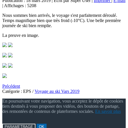
Publication : 18 mars 2019
|
Écrit par Super User
|
Imprimer
|
E-mail
|
Affichages : 5208
Nous sommes bien arrivés, le voyage s'est parfaitement déroulé.
Temps magnifique bien que très froid (-10°C). Une belle première
journée de ski bien remplie.
La preuve en image.
Précédent
Catégorie :
EPS
/
Voyage au ski Vars 2019
En poursuivant votre navigation, vous acceptez le dépôt de cookies
tiers destinés à vous proposer des vidéos, des boutons de partage,
des remontées de contenus de plateformes sociales.
En savoir plus
PARAMETRAGE
OK