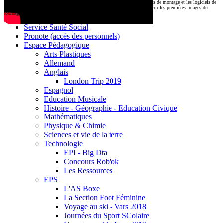
CDI
Le montage commencera très prochainement au
1000 Lieux
, où les stations de montage et les logiciels de
Base documentaire E-sidoc
post-production attendent nos jeunes talents. Restez connectés pour découvrir les premières images du
tournage !
Debussy Magazine
Service Santé Social
Pronote (accès des personnels)
Espace Pédagogique
Arts Plastiques
Allemand
Anglais
London Trip 2019
Espagnol
Education Musicale
Histoire - Géographie - Education Civique
Mathématiques
Physique & Chimie
Sciences et vie de la terre
Technologie
EPI - Big Dta
Concours Rob'ok
Les Ressources
EPS
L'AS Boxe
La Section Foot Féminine
Voyage au ski - Vars 2018
Journées du Sport SColaire