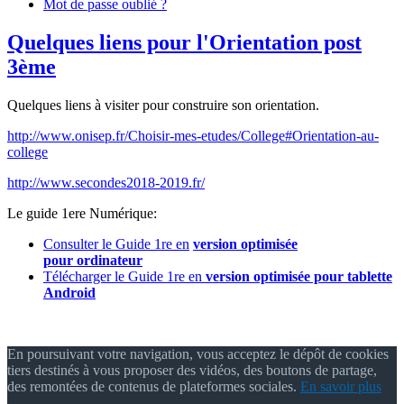
Mot de passe oublié ?
Quelques liens pour l'Orientation post
3ème
Quelques liens à visiter pour construire son orientation.
http://www.onisep.fr/Choisir-mes-etudes/College#Orientation-au-
college
http://www.secondes2018-2019.fr/
Le guide 1ere Numérique:
Consulter le Guide 1re en
version optimisée
pour ordinateur
Télécharger le Guide 1re en
version optimisée pour tablette
Android
En poursuivant votre navigation, vous acceptez le dépôt de cookies
tiers destinés à vous proposer des vidéos, des boutons de partage,
des remontées de contenus de plateformes sociales.
En savoir plus