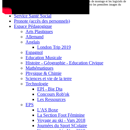
CDI
Le montage commencera très prochainement au
1000 Lieux
, où les stations de montage et les logiciels de
Base documentaire E-sidoc
post-production attendent nos jeunes talents. Restez connectés pour découvrir les premières images du
tournage !
Debussy Magazine
Service Santé Social
Pronote (accès des personnels)
Espace Pédagogique
Arts Plastiques
Allemand
Anglais
London Trip 2019
Espagnol
Education Musicale
Histoire - Géographie - Education Civique
Mathématiques
Physique & Chimie
Sciences et vie de la terre
Technologie
EPI - Big Dta
Concours Rob'ok
Les Ressources
EPS
L'AS Boxe
La Section Foot Féminine
Voyage au ski - Vars 2018
Journées du Sport SColaire