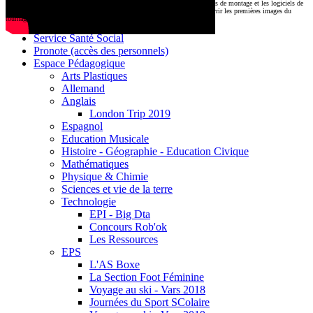
CDI
Le montage commencera très prochainement au
1000 Lieux
, où les stations de montage et les logiciels de
Base documentaire E-sidoc
post-production attendent nos jeunes talents. Restez connectés pour découvrir les premières images du
tournage !
Debussy Magazine
Service Santé Social
Pronote (accès des personnels)
Espace Pédagogique
Arts Plastiques
Allemand
Anglais
London Trip 2019
Espagnol
Education Musicale
Histoire - Géographie - Education Civique
Mathématiques
Physique & Chimie
Sciences et vie de la terre
Technologie
EPI - Big Dta
Concours Rob'ok
Les Ressources
EPS
L'AS Boxe
La Section Foot Féminine
Voyage au ski - Vars 2018
Journées du Sport SColaire