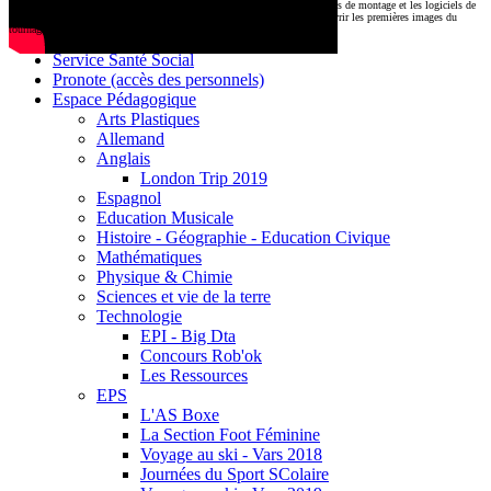
CDI
Le montage commencera très prochainement au
1000 Lieux
, où les stations de montage et les logiciels de
Base documentaire E-sidoc
post-production attendent nos jeunes talents. Restez connectés pour découvrir les premières images du
tournage !
Debussy Magazine
Service Santé Social
Pronote (accès des personnels)
Espace Pédagogique
Arts Plastiques
Allemand
Anglais
London Trip 2019
Espagnol
Education Musicale
Histoire - Géographie - Education Civique
Mathématiques
Physique & Chimie
Sciences et vie de la terre
Technologie
EPI - Big Dta
Concours Rob'ok
Les Ressources
EPS
L'AS Boxe
La Section Foot Féminine
Voyage au ski - Vars 2018
Journées du Sport SColaire