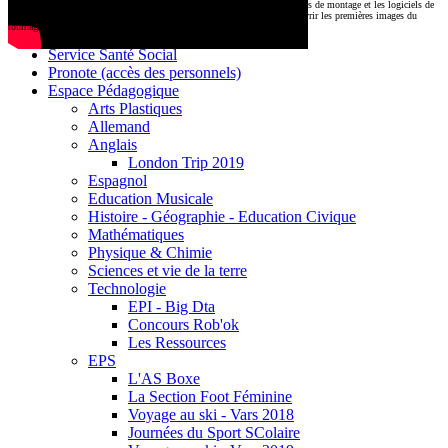
CDI
Le montage commencera très prochainement au
1000 Lieux
, où les stations de montage et les logiciels de
Base documentaire E-sidoc
post-production attendent nos jeunes talents. Restez connectés pour découvrir les premières images du
tournage !
Debussy Magazine
Service Santé Social
Pronote (accès des personnels)
Espace Pédagogique
Arts Plastiques
Allemand
Anglais
London Trip 2019
Espagnol
Education Musicale
Histoire - Géographie - Education Civique
Mathématiques
Physique & Chimie
Sciences et vie de la terre
Technologie
EPI - Big Dta
Concours Rob'ok
Les Ressources
EPS
L'AS Boxe
La Section Foot Féminine
Voyage au ski - Vars 2018
Journées du Sport SColaire