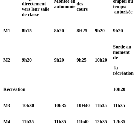
Montée en
emploi du
directement
des
autonomie
temps/
vers leur salle
cours
autorisée
de classe
M1
8h15
8h20
8H25
9h20
9h20
Sortie au
moment
de
M2
9h20
9h20
9h25
10h20
la
récréation
Récréation
10h20
M3
10h30
10h35
10H40
11h35
11h35
M4
11h35
11h35
11h40
12h35
12h35