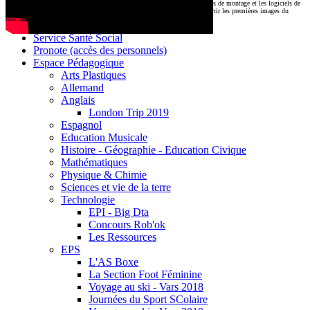
CDI
Le montage commencera très prochainement au
1000 Lieux
, où les stations de montage et les logiciels de
Base documentaire E-sidoc
post-production attendent nos jeunes talents. Restez connectés pour découvrir les premières images du
tournage !
Debussy Magazine
Service Santé Social
Pronote (accès des personnels)
Espace Pédagogique
Arts Plastiques
Allemand
Anglais
London Trip 2019
Espagnol
Education Musicale
Histoire - Géographie - Education Civique
Mathématiques
Physique & Chimie
Sciences et vie de la terre
Technologie
EPI - Big Dta
Concours Rob'ok
Les Ressources
EPS
L'AS Boxe
La Section Foot Féminine
Voyage au ski - Vars 2018
Journées du Sport SColaire