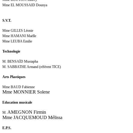
Mme EL MOUSSAID Dounya
S.V.T.
Mme GILLES Léonie
Mme HAMANI Maëlle
Mme LEUBA Emilie
Technologie
M. BENSAÏD Mustapha
M. SABBATHE Armand (référent TICE)
Arts Plastiques
Mme BAUD Fabienne
Mme MONNIER Solene
Education musicale
AMEGNON Firmin
M.
Mme JACQUEMOUD Mélissa
E.P.S.