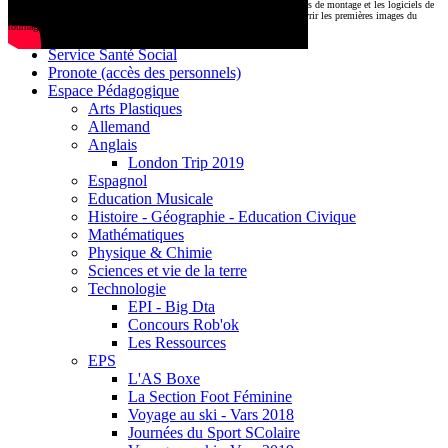
CDI
Le montage commencera très prochainement au
1000 Lieux
, où les stations de montage et les logiciels de
Base documentaire E-sidoc
post-production attendent nos jeunes talents. Restez connectés pour découvrir les premières images du
tournage !
Debussy Magazine
Service Santé Social
Pronote (accès des personnels)
Espace Pédagogique
Arts Plastiques
Allemand
Anglais
London Trip 2019
Espagnol
Education Musicale
Histoire - Géographie - Education Civique
Mathématiques
Physique & Chimie
Sciences et vie de la terre
Technologie
EPI - Big Dta
Concours Rob'ok
Les Ressources
EPS
L'AS Boxe
La Section Foot Féminine
Voyage au ski - Vars 2018
Journées du Sport SColaire