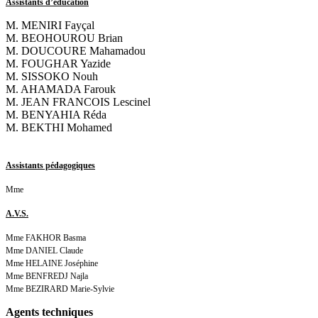
Assistants d’éducation
M. MENIRI Fayçal
M. BEOHOUROU Brian
M. DOUCOURE Mahamadou
M. FOUGHAR Yazide
M. SISSOKO Nouh
M. AHAMADA Farouk
M. JEAN FRANCOIS Lescinel
M. BENYAHIA Réda
M. BEKTHI Mohamed
Assistants pédagogiques
Mme
A.V.S.
Mme FAKHOR Basma
Mme DANIEL Claude
Mme HELAINE Joséphine
Mme BENFREDJ Najla
Mme BEZIRARD Marie-Sylvie
Agents techniques