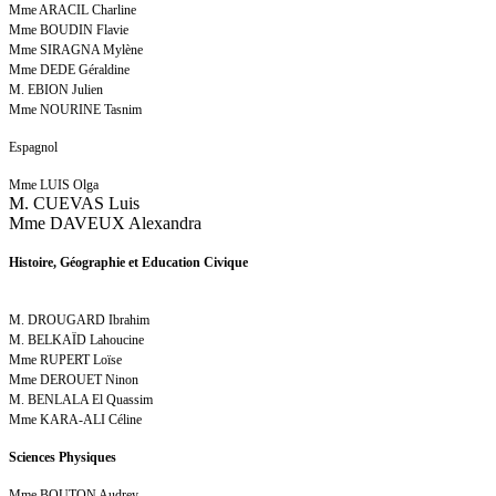
Mme ARACIL Charline
Mme BOUDIN Flavie
Mme SIRAGNA Mylène
Mme DEDE Géraldine
M. EBION Julien
Mme NOURINE Tasnim
Espagnol
Mme LUIS Olga
M. CUEVAS Luis
Mme DAVEUX Alexandra
Histoire, Géographie et Education Civique
M. DROUGARD Ibrahim
M. BELKAÏD Lahoucine
Mme RUPERT Loïse
Mme DEROUET Ninon
M. BENLALA El Quassim
Mme KARA-ALI Céline
Sciences Physiques
Mme BOUTON Audrey