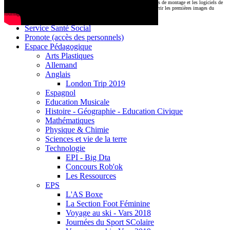
CDI
Le montage commencera très prochainement au
1000 Lieux
, où les stations de montage et les logiciels de
Base documentaire E-sidoc
post-production attendent nos jeunes talents. Restez connectés pour découvrir les premières images du
tournage !
Debussy Magazine
Service Santé Social
Pronote (accès des personnels)
Espace Pédagogique
Arts Plastiques
Allemand
Anglais
London Trip 2019
Espagnol
Education Musicale
Histoire - Géographie - Education Civique
Mathématiques
Physique & Chimie
Sciences et vie de la terre
Technologie
EPI - Big Dta
Concours Rob'ok
Les Ressources
EPS
L'AS Boxe
La Section Foot Féminine
Voyage au ski - Vars 2018
Journées du Sport SColaire