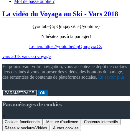
Mot de passe oublié ?
La vidéo du Voyaga au Ski - Vars 2018
{youtube}5pQmqayxrCs{/youtube}
N'hésitez pas à la partager!
Le lien: https://youtu.be/5pQmqayxrCs
vars 2018
vars
ski
voyage
En poursuivant votre navigation, vous acceptez le dépôt de cookies
tiers destinés à vous proposer des vidéos, des boutons de partage,
des remontées de contenus de plateformes sociales.
En savoir plus
PARAMETRAGE
OK
Paramétrages de cookies
×
Cookies fonctionnels
Mesure d'audience
Contenus interactifs
Réseaux sociaux/Vidéos
Autres cookies